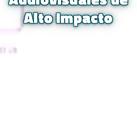
Alto Impacto
Proveedor integral de tecnología audiovisual
avanzada, especializado en eventos
corporativos, convenciones, ferias, Broadcast
TV, producción virtual y producción
cinematográfica para marcas líderes