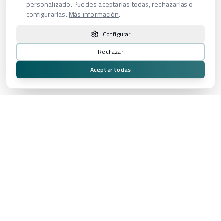
personalizado. Puedes aceptarlas todas, rechazarlas o
configurarlas.
Más información
.
Configurar
Rechazar
Aceptar todas
Proveedor audiovisual integral especializado en experiencias de
alto impacto para eventos, broadcast, plató virtual y producción
cinematográfica.
Contacto