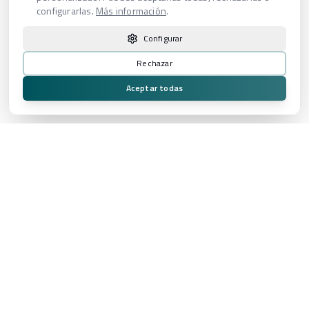
configurarlas.
Más información
.
Configurar
Rechazar
Aceptar todas
Proveedor audiovisual integral especializado en experiencias de
alto impacto para eventos, broadcast, plató virtual y producción
cinematográfica.
Contacto
Avenida Prado del Espino, 5